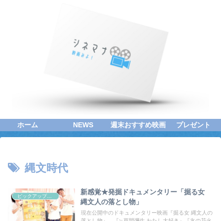
ホーム
NEWS
週末おすすめ映画
プレゼント
縄文時代
新感覚★発掘ドキュメンタリー「掘る女
ピックアップシネマ
縄文人の落とし物」
現在公開中のドキュメンタリー映画『掘る女 縄文人の
落とし物』。『≒草間彌生 わたし大好き』『氷の花火