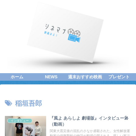
ホーム
NEWS
週末おすすめ映画
プレゼント
稲垣吾郎
『風よ あらしよ 劇場版』インタビュー🎤
インタビュー
（動画）
関東大震災後の混乱のさなか虐殺された。女性解放運
動家の伊藤野枝の物語が劇場公開される。貧しい家で