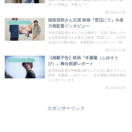
育った野枝は、平塚らいて...
2024.02.06
稲垣吾郎さん主演 映画『窓辺にて』今泉
インタビュー
力哉監督インタビュー
今泉力哉監督のオリジナル脚本で、主演に初タッグと
なる稲垣吾郎さんを迎えた映画『窓辺にて』。11月4
日(金)の公開を前に、今泉監督にインタビュー！稲垣
さんとの出会いについて、今回も登場人物の会話が秀
2022.10.30
逸な脚本作りについて、たっぷり伺いました。
【掲載予告】映画『冬薔薇（ふゆそう
ピックアップシネマ
び）』舞台挨拶レポート
阪本順治監督が伊藤健太郎さんのために書き下ろした
映画「冬薔薇（ふゆそうび」。名古屋舞台挨拶を取材
しレポートします。
2022.06.03
スポンサーリンク