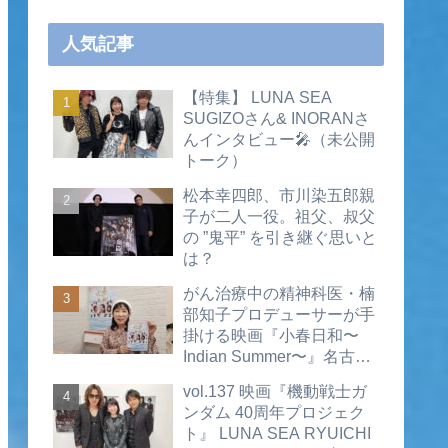
人気記事
【特集】 LUNA SEA
SUGIZOさん& INORANさ
んインタビュー🎤（未公開
トーク）
松本幸四郎、市川染五郎親
子が二人一役。祖父、叔父
の ”鬼平” を引き継ぐ思いと
は？
がん治療中の精神科医・楠
部知子プロデューサーが手
掛ける映画『小春日和〜
Indian Summer〜』名古屋
公開直前インタビュー（動
vol.137 映画『機動戦士ガ
画あり）
ンダム 40周年プロジェク
ト』 LUNA SEA RYUICHI