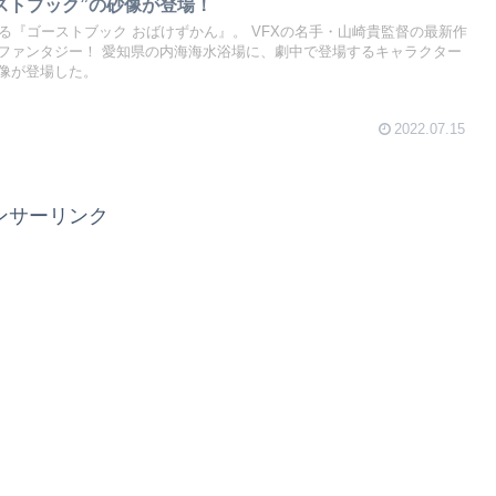
ストブック”の砂像が登場！
る『ゴーストブック おばけずかん』。 VFXの名手・山崎貴監督の最新作
ファンタジー！ 愛知県の内海海水浴場に、劇中で登場するキャラクター
像が登場した。
2022.07.15
ンサーリンク