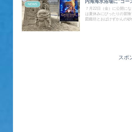
内海海水浴場に”ゴー
NEWS
７月22日（金）に公開にな
は夏休みにぴったりの冒険
図鑑坊とおばけずかんの砂
スポ