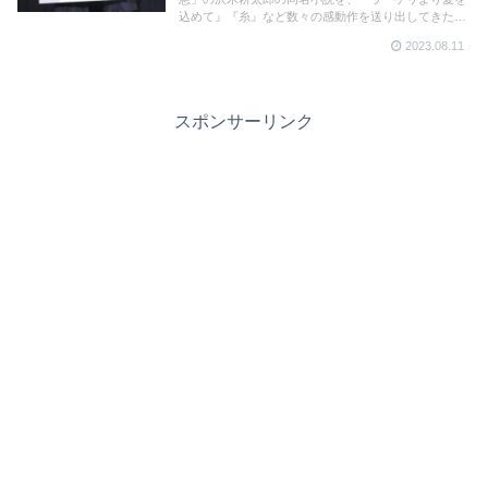
込めて』『糸』など数々の感動作を送り出してきた
瀬々敬久監督が描く。佐藤浩市、横浜流星のダブル主
2023.08.11
演でも話題の本作。主演の2人が名古屋で舞台挨拶を
行った。
スポンサーリンク