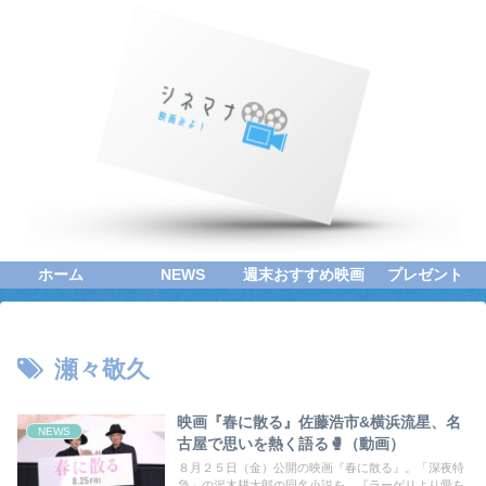
ホーム
NEWS
週末おすすめ映画
プレゼント
瀬々敬久
映画『春に散る』佐藤浩市&横浜流星、名
NEWS
古屋で思いを熱く語る🥊（動画）
８月２５日（金）公開の映画『春に散る』。「深夜特
急」の沢木耕太郎の同名小説を、『ラーゲリより愛を