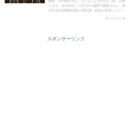
映画『月の満ち欠け』がいよいよ12月2日（金）公開
となる。10月24日～11月2日の期間で開催された、第
35回 東京国際映画祭で廣木隆一監督が登壇したワール
ドプレミアの様子（舞台挨拶・Q&A）を動画でご紹介
2022.11.30
🎥目黒蓮さんのファンからの質問に、その演技や佇ま
いを絶賛✨
スポンサーリンク