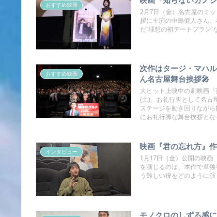
おすすめ映画
2月7日（金）名古屋のミ
拶に主演の中島健人さん、本
だ”理想の初デートプラン
次作はタージ・マハル
おすすめ映画
ん名古屋舞台挨拶🎤
大ヒット上映中の劇映画『
(土)、お礼行脚として名
ステージを動き回りながら
にお礼行脚な舞台挨拶とな
映画『君の忘れ方』作
インタビュー
1月17日（金）公開の映画
を演じるのは、本作で単独
う難しい役をどのように演
モノクロのしずる感