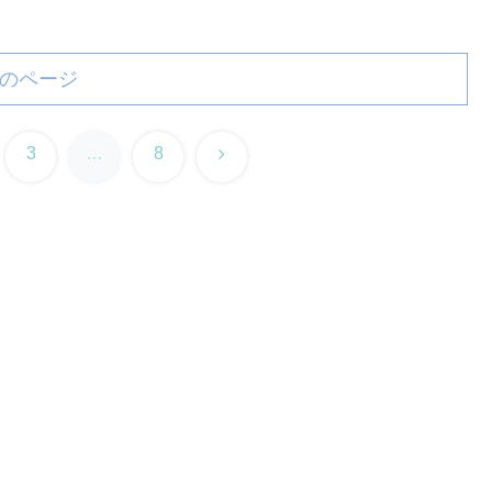
のページ
次
3
…
8
へ