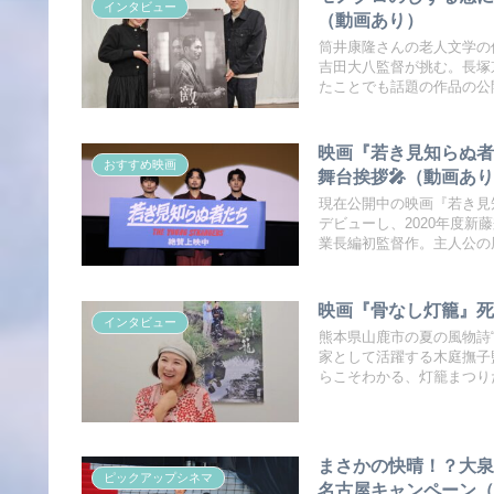
インタビュー
（動画あり）
筒井康隆さんの老人文学の
吉田大八監督が挑む。長塚
たことでも話題の作品の公
映画『若き見知らぬ者
おすすめ映画
舞台挨拶🎤（動画あ
現在公開中の映画『若き見
デビューし、2020年度新
業長編初監督作。主人公の
映画『骨なし灯籠』死
インタビュー
熊本県山鹿市の夏の風物詩
家として活躍する木庭撫子
らこそわかる、灯籠まつり
まさかの快晴！？大
ピックアップシネマ
名古屋キャンペーン