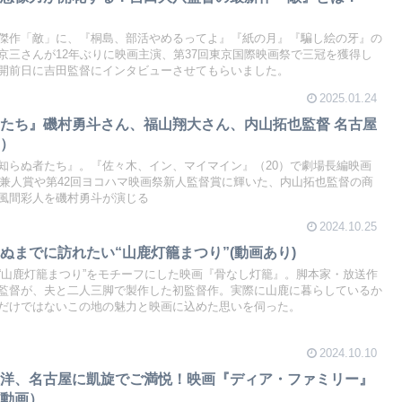
傑作「敵」に、『桐島、部活やめるってよ』『紙の月』『騙し絵の牙』の
京三さんが12年ぶりに映画主演、第37回東京国際映画祭で三冠を獲得し
開前日に吉田監督にインタビューさせてもらいました。
2025.01.24
たち』磯村勇斗さん、福山翔大さん、内山拓也監督 名古屋
り）
知らぬ者たち』。『佐々木、イン、マイマイン』（20）で劇場長編映画
藤兼人賞や第42回ヨコハマ映画祭新人監督賞に輝いた、内山拓也監督の商
風間彩人を磯村勇斗が演じる
2024.10.25
ぬまでに訪れたい“山鹿灯籠まつり”(動画あり)
“山鹿灯籠まつり”をモチーフにした映画『骨なし灯籠』。脚本家・放送作
監督が、夫と二人三脚で製作した初監督作。実際に山鹿に暮らしているか
だけではないこの地の魅力と映画に込めた思いを伺った。
2024.10.10
泉洋、名古屋に凱旋でご満悦！映画『ディア・ファミリー』
（動画）