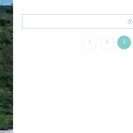
次
前
1
2
へ