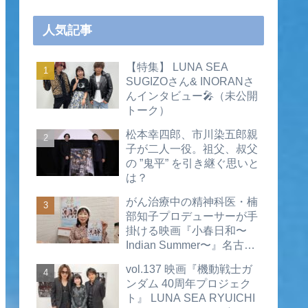
人気記事
【特集】 LUNA SEA
SUGIZOさん& INORANさ
んインタビュー🎤（未公開
トーク）
松本幸四郎、市川染五郎親
子が二人一役。祖父、叔父
の ”鬼平” を引き継ぐ思いと
は？
がん治療中の精神科医・楠
部知子プロデューサーが手
掛ける映画『小春日和〜
Indian Summer〜』名古屋
公開直前インタビュー（動
vol.137 映画『機動戦士ガ
画あり）
ンダム 40周年プロジェク
ト』 LUNA SEA RYUICHI