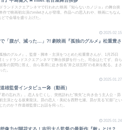
ッドランドスクエアシネマで行われた映画『知らないカノジョ』の舞台挨
作で映画初出演のmiletさんが登壇。作品への思入れや、映画にちなん
”などで会場を盛り上げた。
2025.02.15
で「腹が、減った…」?! 劇映画『孤独のグルメ』松重豊さ
孤独のグルメ』。監督・脚本・主演をつとめた松重豊さんが、1月25日
古屋ミッドランドスクエアシネマで舞台挨拶を行った。司会はたてず、自ら
観客の質問に答え、自ら客席に赴き役名”井之頭五郎”の名刺を配る。まさ
った。
2025.01.27
道雄監督インタビュー🎤（動画）
『君の忘れ方』。恋人を亡くし、突然訪れた”喪失”と向き合う主人公・昴
初主演となる坂東龍汰。昴の恋人・美紀を西野七瀬。昴が見る”幻影”とい
じたのか？作道雄監督にお話を伺った。
2025.01.24
に想像力が開花する！吉田大八監督の最新作『敵』とは？