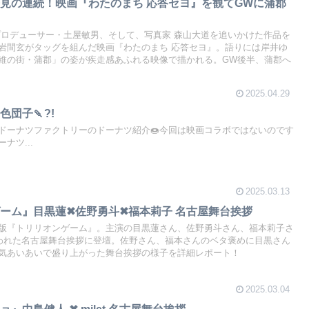
見の連続！映画『わたのまち 応答セヨ』を観てGWに蒲郡
プロデューサー・土屋敏男、そして、写真家 森山大道を追いかけた作品を
岩間玄がタッグを組んだ映画『わたのまち 応答セヨ』。語りには岸井ゆ
維の街・蒲郡」の姿が疾走感あふれる映像で描かれる。GW後半、蒲郡へ
2025.04.29
団子🍡?!
ドーナツファクトリーのドーナツ紹介🍩今回は映画コラボではないのです
ナツ...
2025.03.13
ーム』目黒蓮✖佐野勇斗✖福本莉子 名古屋舞台挨拶
版『トリリオンゲーム』。主演の目黒蓮さん、佐野勇斗さん、福本莉子さ
行われた名古屋舞台挨拶に登壇。佐野さん、福本さんのベタ褒めに目黒さん
気あいあいで盛り上がった舞台挨拶の様子を詳細レポート！
2025.03.04
』中島健人 ✖ milet 名古屋舞台挨拶