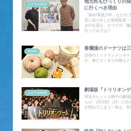
地元民もびっくりの発
おすすめ映画
に行くべき理由
「進め!電波少年」などの
世に送り出した映画監督・
きのを迎え、かつての「繊
行ってみては？
春爛漫のドーナツは三色
NEWS
恒例のミッドランドシネマ
が、春にピッタリの映えドー
劇場版『トリリオンゲ
おすすめ映画
現在大ヒット上映中の劇場
んが、2月23日（日）に
が照れてしまう一幕も。和
映画『知らないカノジョ