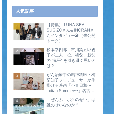
人気記事
【特集】 LUNA SEA
SUGIZOさん& INORANさ
んインタビュー🎤（未公開
トーク）
松本幸四郎、市川染五郎親
子が二人一役。祖父、叔父
の ”鬼平” を引き継ぐ思いと
は？
がん治療中の精神科医・楠
部知子プロデューサーが手
掛ける映画『小春日和〜
Indian Summer〜』名古屋
公開直前インタビュー（動
「ぜんぶ、ボクのせい」は
画あり）
誰のせいなのか？