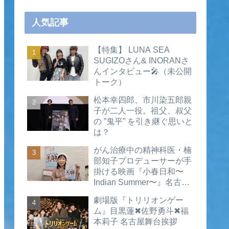
人気記事
【特集】 LUNA SEA
SUGIZOさん& INORANさ
んインタビュー🎤（未公開
トーク）
松本幸四郎、市川染五郎親
子が二人一役。祖父、叔父
の ”鬼平” を引き継ぐ思いと
は？
がん治療中の精神科医・楠
部知子プロデューサーが手
掛ける映画『小春日和〜
Indian Summer〜』名古屋
公開直前インタビュー（動
劇場版『トリリオンゲー
画あり）
ム』目黒蓮✖佐野勇斗✖福
本莉子 名古屋舞台挨拶