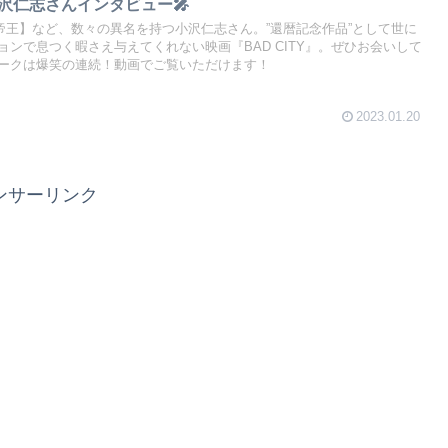
』小沢仁志さんインタビュー🎤
帝王】など、数々の異名を持つ小沢仁志さん。”還暦記念作品”として世に
ンで息つく暇さえ与えてくれない映画『BAD CITY』。ぜひお会いして
ークは爆笑の連続！動画でご覧いただけます！
2023.01.20
ンサーリンク