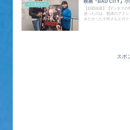
映画『BAD CITY
インタビュー
【顔面凶器】【Vシネマの
放ったのは、怒涛のアクショ
みたかった小沢さんとのト
スポ