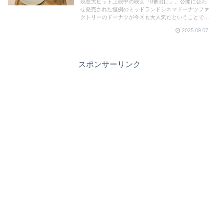
現在大ヒット上映中の映画『8番出口』。公開に合わ
せ発売された恒例のミッドランドシネマドーナツファ
クトリーのドーナツが今回も大人気だということで取
材へ！数量限定で毎日売り切れ状態！ドーナツに隠さ
2025.09.07
れた”異変”を確かめたい方はお早めに！
スポンサーリンク