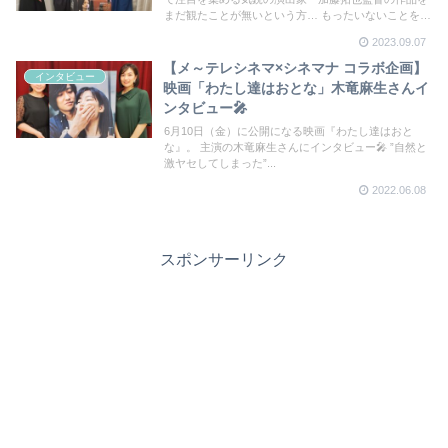
まだ観たことが無いという方… もったいないことをし
ています！主演・門脇麦さんと加藤監督にインタビュ
2023.09.07
ーをさせてもらいました。
【メ～テレシネマ×シネマナ コラボ企画】
インタビュー
映画「わたし達はおとな」木竜麻生さんイ
ンタビュー🎤
6月10日（金）に公開になる映画『わたし達はおと
な』。 主演の木竜麻生さんにインタビュー🎤 ”自然と
激ヤセしてしまった”...
2022.06.08
スポンサーリンク