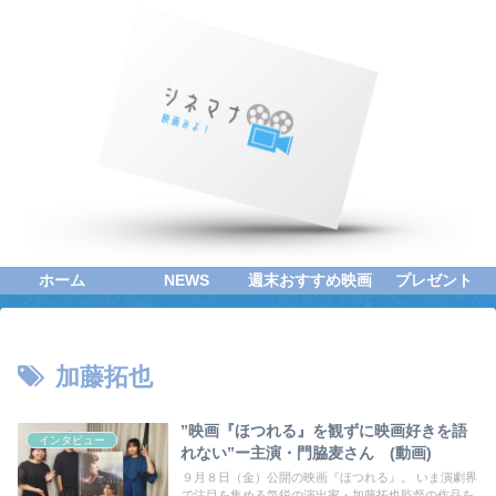
ホーム
NEWS
週末おすすめ映画
プレゼント
加藤拓也
”映画『ほつれる』を観ずに映画好きを語
インタビュー
れない”ー主演・門脇麦さん (動画)
９月８日（金）公開の映画『ほつれる』。 いま演劇界
で注目を集める気鋭の演出家・加藤拓也監督の作品を