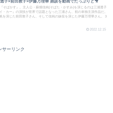
透子×前田敦子×伊藤万理華 鼎談を動画でたっぷりと🎥
画『そばかす』。主人公・蘇畑佳純(そばた・かすみ)を演じるのは三浦透子
イ・カー』の演技が世界で話題となった三浦さん、初の単独主演作品だ。
帆を演じた前田敦子さん、そして佳純の妹役を演じた伊藤万理華さん。３
2022.12.15
ンサーリンク