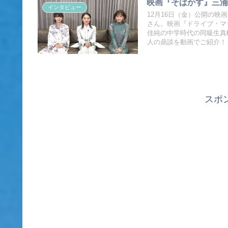
映画『そばかす』三浦
インタビュー
12月16日（金）公開の映
さん。映画『ドライブ・マ
佳純の中学時代の同級生真
人の鼎談を動画でご紹介！
スポ