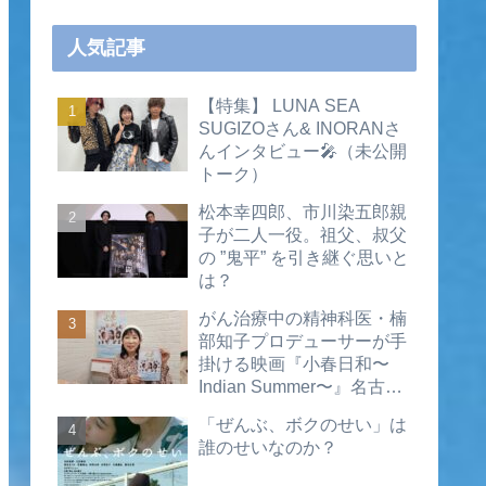
人気記事
【特集】 LUNA SEA
SUGIZOさん& INORANさ
んインタビュー🎤（未公開
トーク）
松本幸四郎、市川染五郎親
子が二人一役。祖父、叔父
の ”鬼平” を引き継ぐ思いと
は？
がん治療中の精神科医・楠
部知子プロデューサーが手
掛ける映画『小春日和〜
Indian Summer〜』名古屋
公開直前インタビュー（動
「ぜんぶ、ボクのせい」は
画あり）
誰のせいなのか？