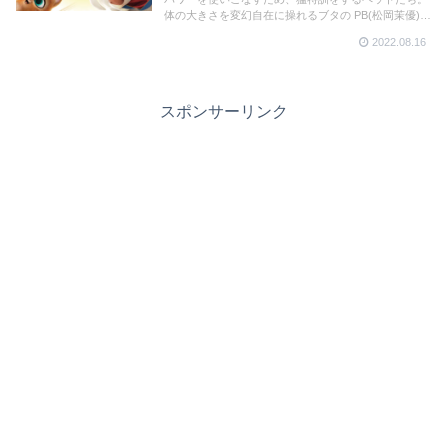
体の大きさを変幻自在に操れるブタの PB(松岡茉優)、
超高速で移動できるカメのマートン(松尾駿)、手から
2022.08.16
電撃光線を出せるリスのチップ(梶裕貴)らのトレーニ
ングシーンとは？！
スポンサーリンク