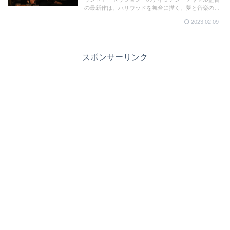
の最新作は、ハリウッドを舞台に描く、夢と音楽のエ
ンタテインメント。ハリウッド黎明期の溢れんばかり
2023.02.09
のエネルギーがスクリーンから迸る作品。
スポンサーリンク