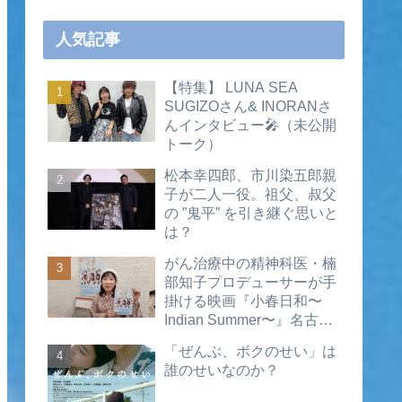
人気記事
【特集】 LUNA SEA
SUGIZOさん& INORANさ
んインタビュー🎤（未公開
トーク）
松本幸四郎、市川染五郎親
子が二人一役。祖父、叔父
の ”鬼平” を引き継ぐ思いと
は？
がん治療中の精神科医・楠
部知子プロデューサーが手
掛ける映画『小春日和〜
Indian Summer〜』名古屋
公開直前インタビュー（動
「ぜんぶ、ボクのせい」は
画あり）
誰のせいなのか？