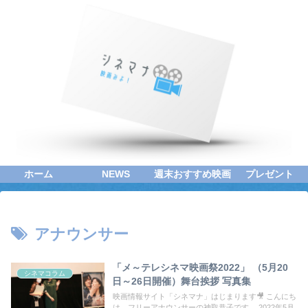
ホーム
NEWS
週末おすすめ映画
プレゼント
アナウンサー
「メ～テレシネマ映画祭2022」 （5月20
シネマコラム
日～26日開催）舞台挨拶 写真集
映画情報サイト「シネマナ」はじまります🎥 こんにち
は。フリーアナウンサーの神取恭子です。 2022年5月