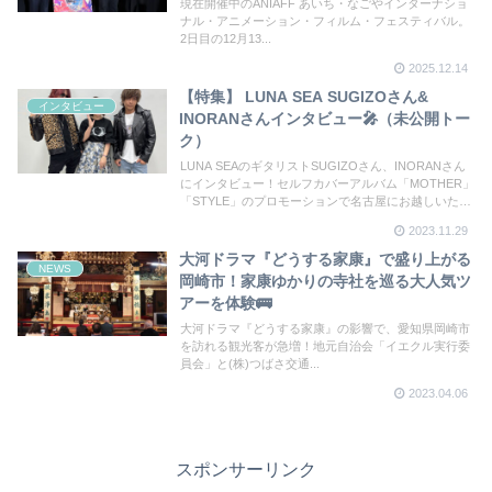
現在開催中のANIAFF あいち・なごやインターナショ
ナル・アニメーション・フィルム・フェスティバル。
2日目の12月13...
2025.12.14
【特集】 LUNA SEA SUGIZOさん&
インタビュー
INORANさんインタビュー🎤（未公開トー
ク）
LUNA SEAのギタリストSUGIZOさん、INORANさん
にインタビュー！セルフカバーアルバム「MOTHER」
「STYLE」のプロモーションで名古屋にお越しいただ
いたお二人にお話を伺いました。メ～テレの「ドデス
2023.11.29
カ！」「BomberE」では放送しきれなかったお話をた
っぷと。
大河ドラマ『どうする家康』で盛り上がる
NEWS
岡崎市！家康ゆかりの寺社を巡る大人気ツ
アーを体験🚌
大河ドラマ『どうする家康』の影響で、愛知県岡崎市
を訪れる観光客が急増！地元自治会「イエクル実行委
員会」と(株)つばさ交通...
2023.04.06
スポンサーリンク