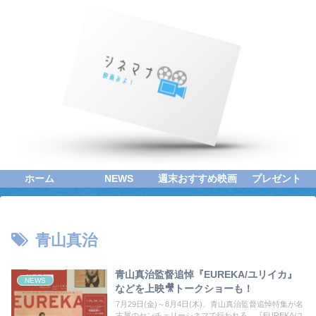
ホーム
NEWS
週末おすすめ映画
プレゼント
青山真治
青山真治監督追悼『EUREKA/ユリイカ』
NEWS
などを上映🎥トークショーも！
7月29日(金)～8月4日(木)、青山真治監督追悼特集が名
古屋のセンチュリーシネマで行われる。『EUREKA/ユ