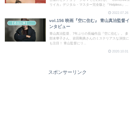
リイカ』デジタル・マスター完全版と『Helpless』を
上映。仙頭武則プロデューサーのトークショーの情報
2022.07.26
も！
vol.156 映画『空に住む』 青山真治監督イ
【過去記事】シネマクエスト「神取恭子のシネマコラム」
ンタビュー
青山真治監督、7年ぶりの長編作品『空に住む』。 多
部未華子さん、岩田剛典さんのミステリアスな演技に
も注目！ 青山監督にリ...
2020.10.01
スポンサーリンク