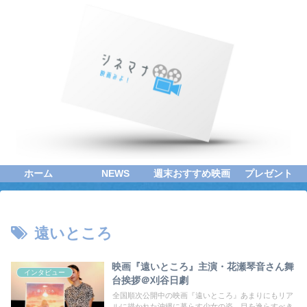
ホーム
NEWS
週末おすすめ映画
プレゼント
遠いところ
映画『遠いところ』主演・花瀬琴音さん舞
インタビュー
台挨拶＠刈谷日劇
全国順次公開中の映画『遠いところ』あまりにもリア
ルに描かれた沖縄に暮らす少女の姿…目を逸らすべき