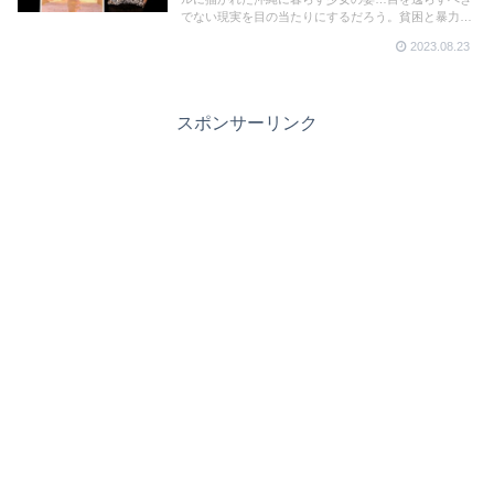
でない現実を目の当たりにするだろう。貧困と暴力の
連鎖をどう止めるべきか…問題を投げかける話題作
2023.08.23
だ。8月19日(土)、主演の花瀬琴音さんが刈谷日劇で舞
台挨拶に登壇した
スポンサーリンク