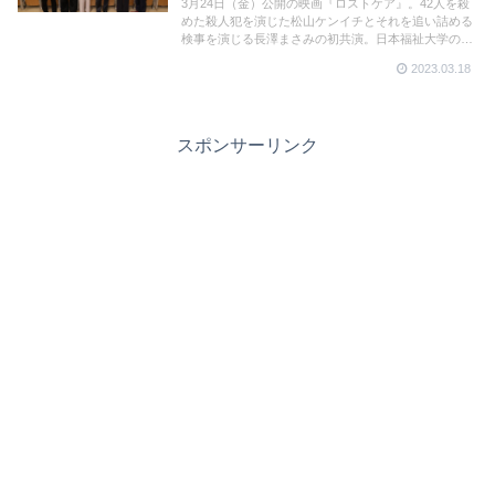
3月24日（金）公開の映画『ロストケア』。42人を殺
めた殺人犯を演じた松山ケンイチとそれを追い詰める
検事を演じる長澤まさみの初共演。日本福祉大学の学
生に向けた公開特別授業が行われ、松山、長澤、鈴鹿
2023.03.18
などが登壇し、介護の問題に関心を持つことの大切さ
などを語った。
スポンサーリンク