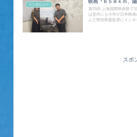
映画『６５８ｋｍ、陽
インタビュー
第25回 上海国際映画祭で
は意外にも今作が日本映画
んだ熊切和嘉監督にインタビ
スポ