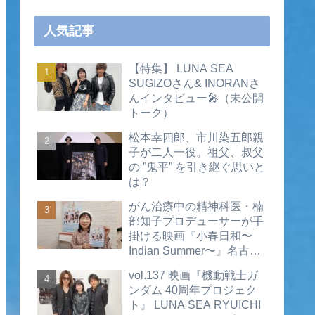
人気記事
【特集】 LUNA SEA
SUGIZOさん& INORANさ
んインタビュー🎤（未公開
トーク）
松本幸四郎、市川染五郎親
子が二人一役。祖父、叔父
の ”鬼平” を引き継ぐ思いと
は？
がん治療中の精神科医・楠
部知子プロデューサーが手
掛ける映画『小春日和〜
Indian Summer〜』名古屋
公開直前インタビュー（動
vol.137 映画『機動戦士ガ
画あり）
ンダム 40周年プロジェク
ト』 LUNA SEA RYUICHI