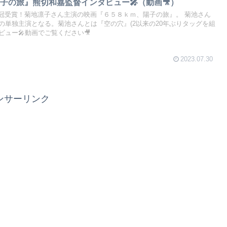
子の旅』熊切和嘉監督インタビュー🎤（動画🎥）
3冠受賞！菊地凛子さん主演の映画『６５８ｋｍ、陽子の旅』。 菊池さん
の単独主演となる。菊池さんとは『空の穴』(2以来の20年ぶりタッグを組
ュー🎤動画でご覧ください🎥
2023.07.30
ンサーリンク