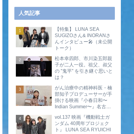
人気記事
【特集】 LUNA SEA
SUGIZOさん& INORANさ
んインタビュー🎤（未公開
トーク）
松本幸四郎、市川染五郎親
子が二人一役。祖父、叔父
の ”鬼平” を引き継ぐ思いと
は？
がん治療中の精神科医・楠
部知子プロデューサーが手
掛ける映画『小春日和〜
Indian Summer〜』名古屋
公開直前インタビュー（動
vol.137 映画『機動戦士ガ
画あり）
ンダム 40周年プロジェク
ト』 LUNA SEA RYUICHI