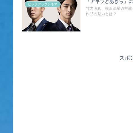
『アキラとあきら』
ピックアップシネマ
竹内涼真、横浜流星W主演
作品の魅力とは？
スポ