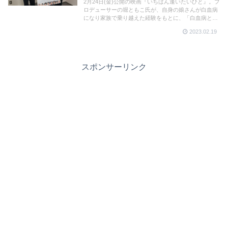
2月24日(金)公開の映画『いちばん逢いたいひと』。プ
ロデューサーの堀ともこ氏が、自身の娘さんが白血病
になり家族で乗り越えた経験をもとに、「白血病と骨
髄移植」「ドナー登録」について理解を深めて欲しい
2023.02.19
という強い思いで映画を企画。 メガホンを取った丈監
督のインタビューを動画で。
スポンサーリンク