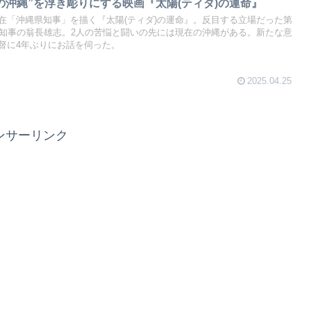
の沖縄”を浮き彫りにする映画『太陽(ティダ)の運命』
在「沖縄県知事」を描く『太陽(ティダ)の運命』。反目する立場だった第
代知事の翁長雄志。2人の苦悩と闘いの先には現在の沖縄がある。新たな意
督に4年ぶりにお話を伺った。
2025.04.25
ンサーリンク