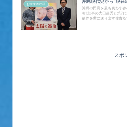
沖縄現代史から”現在
おすすめ映画
沖縄の民意を最も表わす存
4代知事の大田昌秀と第7
欲作を世に送り出す佐古監
スポ