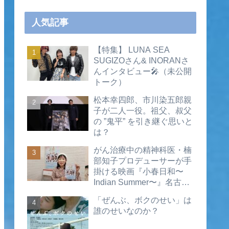
人気記事
【特集】 LUNA SEA
SUGIZOさん& INORANさ
んインタビュー🎤（未公開
トーク）
松本幸四郎、市川染五郎親
子が二人一役。祖父、叔父
の ”鬼平” を引き継ぐ思いと
は？
がん治療中の精神科医・楠
部知子プロデューサーが手
掛ける映画『小春日和〜
Indian Summer〜』名古屋
公開直前インタビュー（動
「ぜんぶ、ボクのせい」は
画あり）
誰のせいなのか？