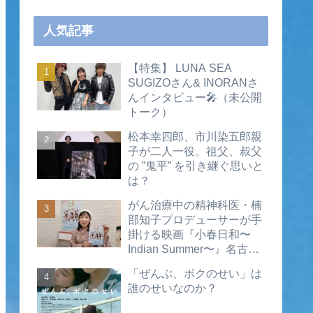
人気記事
【特集】 LUNA SEA
SUGIZOさん& INORANさ
んインタビュー🎤（未公開
トーク）
松本幸四郎、市川染五郎親
子が二人一役。祖父、叔父
の ”鬼平” を引き継ぐ思いと
は？
がん治療中の精神科医・楠
部知子プロデューサーが手
掛ける映画『小春日和〜
Indian Summer〜』名古屋
公開直前インタビュー（動
「ぜんぶ、ボクのせい」は
画あり）
誰のせいなのか？