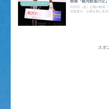
映画『銀河鉄道の父
ピックアップシネマ
5月5日（金）公開の映画
出監督が、公開を前に名古
スポ