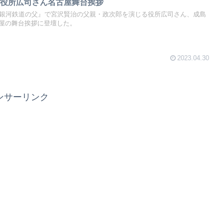
』役所広司さん名古屋舞台挨拶
『銀河鉄道の父』で宮沢賢治の父親・政次郎を演じる役所広司さん、成島
屋の舞台挨拶に登壇した。
2023.04.30
ンサーリンク