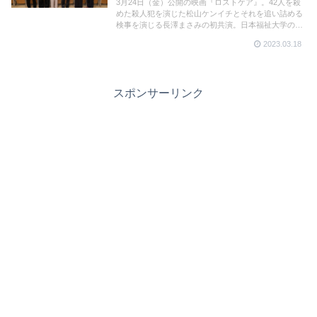
3月24日（金）公開の映画『ロストケア』。42人を殺
めた殺人犯を演じた松山ケンイチとそれを追い詰める
検事を演じる長澤まさみの初共演。日本福祉大学の学
生に向けた公開特別授業が行われ、松山、長澤、鈴鹿
2023.03.18
などが登壇し、介護の問題に関心を持つことの大切さ
などを語った。
スポンサーリンク