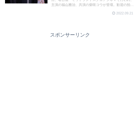
主演の福山雅治、共演の柴咲コウが登壇。歓迎の拍手
の中ふたりは「台風が心配でしたが、無事にお会いす
2022.09.21
ることができてよかったです！」と笑顔で手を振って
応えた。
スポンサーリンク