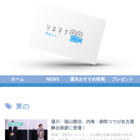
ホーム
NEWS
週末おすすめ映画
プレゼント
東の
湯川・福山雅治、内海・柴咲コウが名古屋
NEWS
舞台挨拶に登壇！
映画『沈黙のパレード』の公開記念舞台挨拶が9月20
日、名古屋・ミッドランドスクエアシネマで行われ、