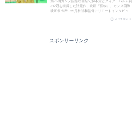
第76回カンヌ国際映画祭で脚本賞とクィア・パルム賞
の2冠を獲得した話題作、映画『怪物』。カンヌ国際
映画祭出席中の是枝裕和監督にリモートインタビュ
ー。是枝監督が憧れてやまなかった阪元裕二さんの脚
2023.06.07
本について。また、本作の音楽を担当し3月28日に亡
くなった坂本龍一さんへの思いも伺った。
スポンサーリンク