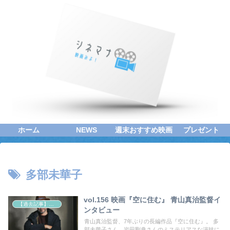
ホーム
NEWS
週末おすすめ映画
プレゼント
多部未華子
vol.156 映画『空に住む』 青山真治監督イ
【過去記事】シネマクエスト「神取恭子のシネマコラム」
ンタビュー
青山真治監督、7年ぶりの長編作品『空に住む』。 多
部未華子さん、岩田剛典さんのミステリアスな演技に