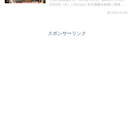
2月23日（日）に行われた名古屋舞台挨拶に登壇。佐
野さん、福本さんのベタ褒めに目黒さんが照れてしま
2025.03.04
う一幕も。和気あいあいで盛り上がった舞台挨拶の様
子を詳細レポート！
スポンサーリンク