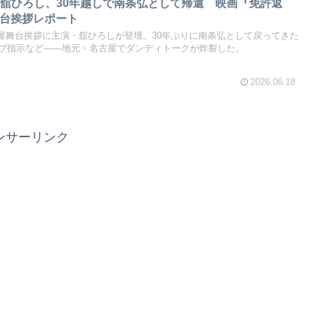
」舘ひろし、30年越しで南条弘として帰還 映画『免許返
舞台挨拶レポート
古屋舞台挨拶に主演・舘ひろしが登壇。30年ぶりに南条弘として戻ってきた
ブ指示など——地元・名古屋でダンディトークが炸裂した。
2026.06.18
ンサーリンク