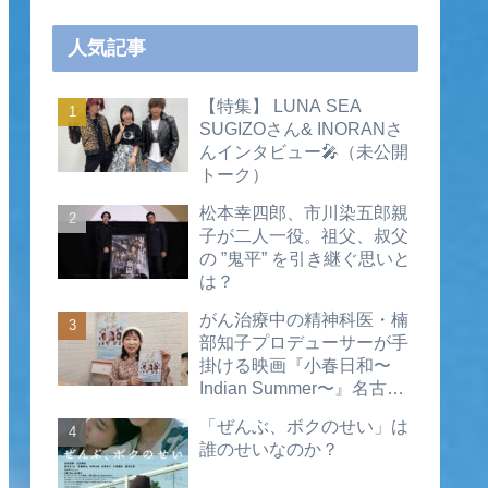
人気記事
【特集】 LUNA SEA
SUGIZOさん& INORANさ
んインタビュー🎤（未公開
トーク）
松本幸四郎、市川染五郎親
子が二人一役。祖父、叔父
の ”鬼平” を引き継ぐ思いと
は？
がん治療中の精神科医・楠
部知子プロデューサーが手
掛ける映画『小春日和〜
Indian Summer〜』名古屋
公開直前インタビュー（動
「ぜんぶ、ボクのせい」は
画あり）
誰のせいなのか？