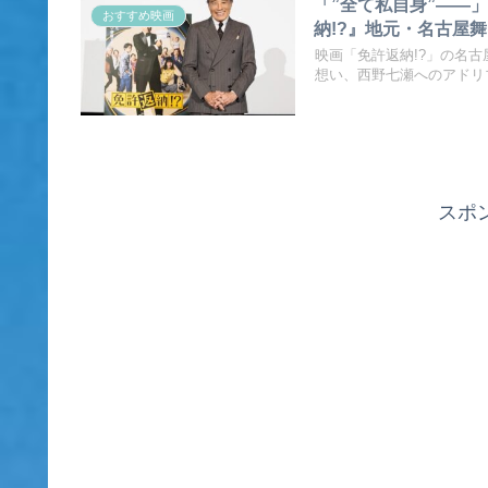
「”全て私自身”——
おすすめ映画
納!?』地元・名古屋
映画「免許返納!?」の名
想い、西野七瀬へのアドリ
スポ