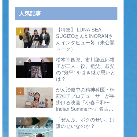
人気記事
【特集】 LUNA SEA
SUGIZOさん& INORANさ
んインタビュー🎤（未公開
トーク）
松本幸四郎、市川染五郎親
子が二人一役。祖父、叔父
の ”鬼平” を引き継ぐ思いと
は？
がん治療中の精神科医・楠
部知子プロデューサーが手
掛ける映画『小春日和〜
Indian Summer〜』名古屋
公開直前インタビュー（動
「ぜんぶ、ボクのせい」は
画あり）
誰のせいなのか？