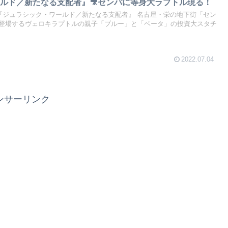
ルド／新たなる支配者』🎥センパに等身大ラプトル現る！
画『ジュラシック・ワールド／新たなる支配者』 名古屋・栄の地下街「セン
登場するヴェロキラプトルの親子「ブルー」と「ベータ」の投資大スタチ
2022.07.04
ンサーリンク