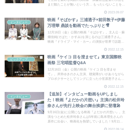
まだ観たことが無いという方… もったいないことをし
ています！主演・門脇麦さんと加藤監督にインタビュ
2023.09.07
ーをさせてもらいました。
映画『そばかす』三浦透子×前田敦子×伊藤
インタビュー
万理華 鼎談を動画でたっぷりと🎥
12月16日（金）公開の映画『そばかす』。主人公・蘇
畑佳純(そばた・かすみ)を演じるのは三浦透子さん。
映画『ドライブ・マイ・カー』の演技が世界で話題と
なった三浦さん、初の単独主演作品だ。佳純の中学時
2022.12.15
代の同級生真帆を演じた前田敦子さん、そして佳純の
妹役を演じた伊藤万理華さん。３人の鼎談を動画でご
映画『ケイコ 目を澄ませて』東京国際映
ピックアップシネマ
紹介！
画祭 三宅唱監督Q&A
12月16日（金）公開の映画『ケイコ 目を澄ませ
て』。岸井ゆきのさん主演、聴覚障がいがありながら
プロボクサーとしてリングに立った小笠原恵子さんを
モデルにした物語。第35回東京国際映画祭の
2022.12.15
NipponCinemaNow部門で10月30日に上映され、三宅
唱監督のQ&Aが行われた。
【追加】インタビュー動画をUPしまし
インタビュー
た！映画『よだかの片想い』主演の松井玲
奈さんが先行上映会の舞台挨拶に登壇🎤
9月16日(金)に公開になる映画『よだかの片想い』。主
演をつとめた松井玲奈さんは5年前に島本理生さんの
原作に出会い、映画化を熱望していました！9月11日
に行われた名古屋舞台挨拶の様子を動画でご覧くださ
2022.09.14