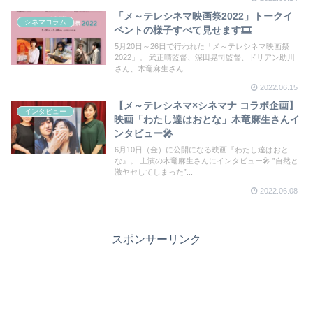
い！
「メ～テレシネマ映画祭2022」トークイ
シネマコラム
ベントの様子すべて見せます🎞
5月20日～26日で行われた「メ～テレシネマ映画祭
2022」。 武正晴監督、深田晃司監督、ドリアン助川
さん、木竜麻生さん...
2022.06.15
【メ～テレシネマ×シネマナ コラボ企画】
インタビュー
映画「わたし達はおとな」木竜麻生さんイ
ンタビュー🎤
6月10日（金）に公開になる映画『わたし達はおと
な』。 主演の木竜麻生さんにインタビュー🎤 ”自然と
激ヤセしてしまった”...
2022.06.08
スポンサーリンク