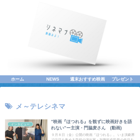
ホーム
NEWS
週末おすすめ映画
プレゼント
メ～テレシネマ
”映画『ほつれる』を観ずに映画好きを語
インタビュー
れない”ー主演・門脇麦さん (動画)
９月８日（金）公開の映画『ほつれる』。 いま演劇界
で注目を集める気鋭の演出家・加藤拓也監督の作品を