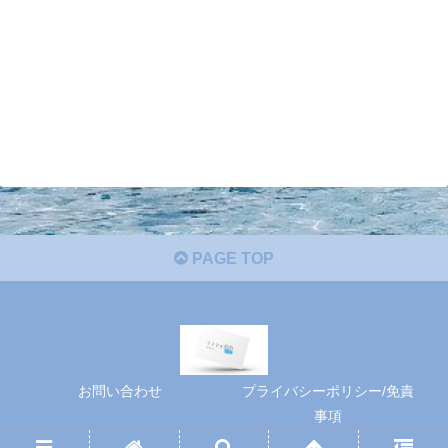
PAGE TOP
お問い合わせ
プライバシーポリシー/免責
事項