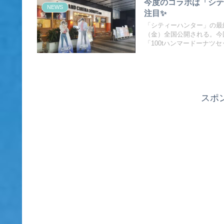
今度のコラボは「シテ
NEWS
注目✨
「シティーハンター」の最
（金）全国公開される。今
「100tハンマードーナツ
スポ