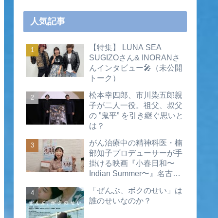
人気記事
【特集】 LUNA SEA
SUGIZOさん& INORANさ
んインタビュー🎤（未公開
トーク）
松本幸四郎、市川染五郎親
子が二人一役。祖父、叔父
の ”鬼平” を引き継ぐ思いと
は？
がん治療中の精神科医・楠
部知子プロデューサーが手
掛ける映画『小春日和〜
Indian Summer〜』名古屋
公開直前インタビュー（動
「ぜんぶ、ボクのせい」は
画あり）
誰のせいなのか？