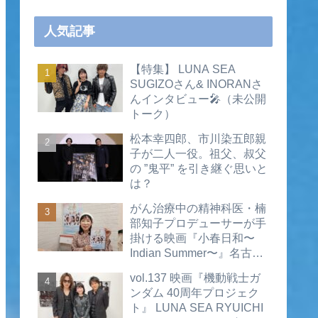
人気記事
【特集】 LUNA SEA
SUGIZOさん& INORANさ
んインタビュー🎤（未公開
トーク）
松本幸四郎、市川染五郎親
子が二人一役。祖父、叔父
の ”鬼平” を引き継ぐ思いと
は？
がん治療中の精神科医・楠
部知子プロデューサーが手
掛ける映画『小春日和〜
Indian Summer〜』名古屋
公開直前インタビュー（動
vol.137 映画『機動戦士ガ
画あり）
ンダム 40周年プロジェク
ト』 LUNA SEA RYUICHI