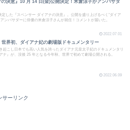
の決意』10 月 14 日(金)公開決定！米倉涼子がアンバサダ
金)に決定した『スペンサー ダイアナの決意』。公開を盛り上げるべく“ダイア
、アンバサダーに俳優の米倉涼子さんが就任！コメントが届いた。
2022.07.01
決定！世界初、ダイアナ妃の劇場版ドキュメンタリー
き起こし日本でも高い人気を誇ったダイアナ元皇太子妃のドキュメンタリ
アナ』が、没後 25 年となる今年秋、世界で初めて劇場公開される。
2022.06.09
ンサーリンク