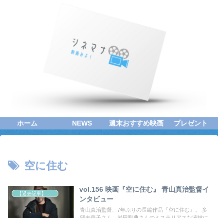
ホーム
NEWS
週末おすすめ映画
プレゼント
空に住む
vol.156 映画『空に住む』 青山真治監督イ
【過去記事】シネマクエスト「神取恭子のシネマコラム」
ンタビュー
青山真治監督、7年ぶりの長編作品『空に住む』。 多
部未華子さん、岩田剛典さんのミステリアスな演技に