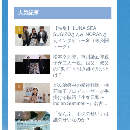
人気記事
【特集】 LUNA SEA
SUGIZOさん& INORANさ
んインタビュー🎤（未公開
トーク）
松本幸四郎、市川染五郎親
子が二人一役。祖父、叔父
の ”鬼平” を引き継ぐ思いと
は？
がん治療中の精神科医・楠
部知子プロデューサーが手
掛ける映画『小春日和〜
Indian Summer〜』名古屋
公開直前インタビュー（動
「ぜんぶ、ボクのせい」は
画あり）
誰のせいなのか？