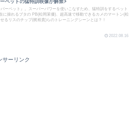
ーペットの猛特訓映像が解禁⚡
ーパーペット』。スーパーパワーを使いこなすため、猛特訓をするペット
に操れるブタの PB(松岡茉優)、超高速で移動できるカメのマートン(松
出せるリスのチップ(梶裕貴)らのトレーニングシーンとは？！
2022.08.16
ンサーリンク