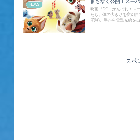
まもなく公開！スーパ
NEWS
映画『DC がんばれ！ス
たち。体の大きさを変幻自在
尾駿)、手から電撃光線を
スポ