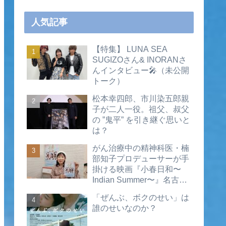
人気記事
【特集】 LUNA SEA
SUGIZOさん& INORANさ
んインタビュー🎤（未公開
トーク）
松本幸四郎、市川染五郎親
子が二人一役。祖父、叔父
の ”鬼平” を引き継ぐ思いと
は？
がん治療中の精神科医・楠
部知子プロデューサーが手
掛ける映画『小春日和〜
Indian Summer〜』名古屋
公開直前インタビュー（動
「ぜんぶ、ボクのせい」は
画あり）
誰のせいなのか？