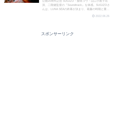
公開20周年記念 SUGIZO・柴咲コウ・山口小夜子出
演、二階健監督の『Soundtrack』を体感。SUGIZOさ
んは、LUNA SEAの終幕が決まり、葛藤の時期と重な
った映画初主演。ブレイク前の10代の柴咲コウさんの
2022.06.26
初々しさ。美しき魔物を演じた山口小夜子さんの妖艶
さ。代官山Theater Guildで行われている公開20周年記
念上映と二階健監督のトークショーの様子をレポート
します！
スポンサーリンク