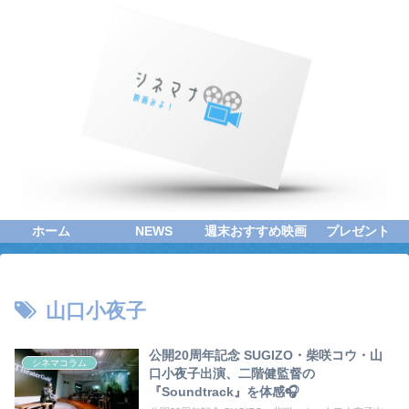
ホーム
NEWS
週末おすすめ映画
プレゼント
山口小夜子
公開20周年記念 SUGIZO・柴咲コウ・山
シネマコラム
口小夜子出演、二階健監督の
『Soundtrack』を体感🎧