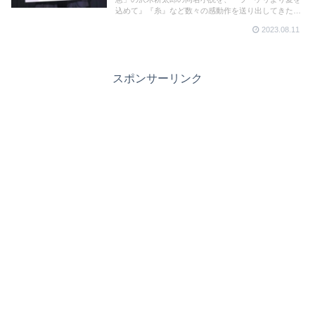
込めて』『糸』など数々の感動作を送り出してきた
瀬々敬久監督が描く。佐藤浩市、横浜流星のダブル主
2023.08.11
演でも話題の本作。主演の2人が名古屋で舞台挨拶を
行った。
スポンサーリンク