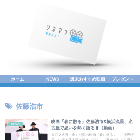
ホーム
NEWS
週末おすすめ映画
プレゼント
佐藤浩市
映画『春に散る』佐藤浩市&横浜流星、名
NEWS
古屋で思いを熱く語る🥊（動画）
８月２５日（金）公開の映画『春に散る』。「深夜特
急」の沢木耕太郎の同名小説を、『ラーゲリより愛を