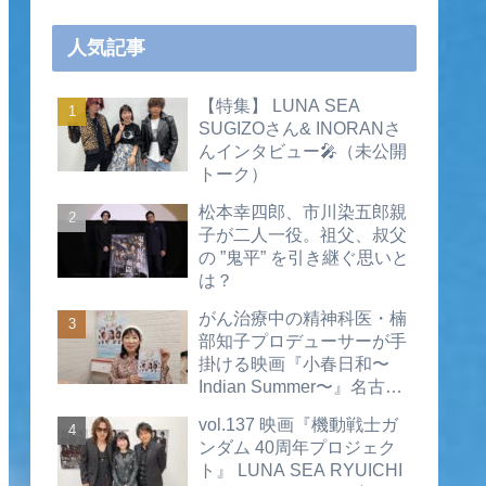
人気記事
【特集】 LUNA SEA
SUGIZOさん& INORANさ
んインタビュー🎤（未公開
トーク）
松本幸四郎、市川染五郎親
子が二人一役。祖父、叔父
の ”鬼平” を引き継ぐ思いと
は？
がん治療中の精神科医・楠
部知子プロデューサーが手
掛ける映画『小春日和〜
Indian Summer〜』名古屋
公開直前インタビュー（動
vol.137 映画『機動戦士ガ
画あり）
ンダム 40周年プロジェク
ト』 LUNA SEA RYUICHI