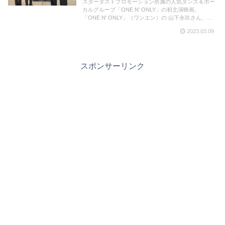
インタビュー🎤
スターダストプロモーション所属の人気ダンス＆ボー
カルグループ「ONE N' ONLY」の初主演映画。
「ONE N' ONLY」（ワンエン）の 山下永玖さん、高
尾颯斗さん、「BUDDiiS」（バディーズ）森愁斗さん
2023.03.09
に撮影秘話やグループメンバーとの仲良しエピソード
を聴きました。
スポンサーリンク