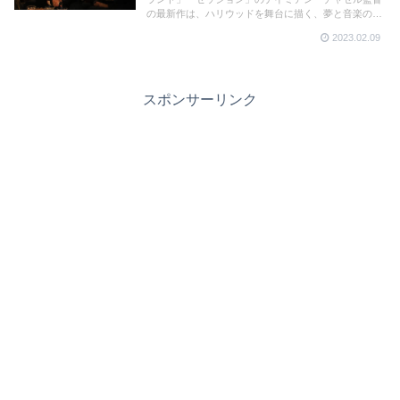
の最新作は、ハリウッドを舞台に描く、夢と音楽のエ
ンタテインメント。ハリウッド黎明期の溢れんばかり
2023.02.09
のエネルギーがスクリーンから迸る作品。
スポンサーリンク