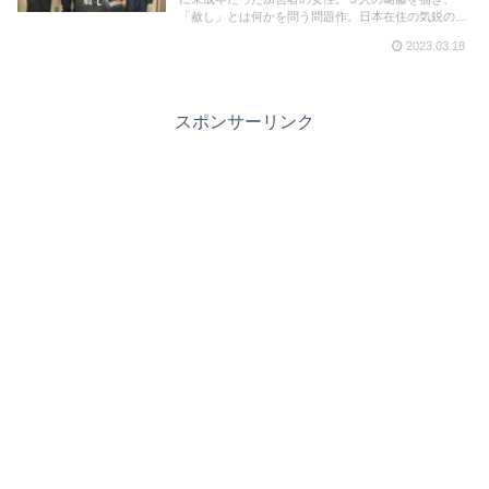
「赦し」とは何かを問う問題作。日本在住の気鋭のイ
ンド人監督、アンシュル・チョウハン監督と、殺人の
2023.03.18
罪を犯した女性を迫真の演技で魅せた松浦りょうさん
にお話を伺った。
スポンサーリンク