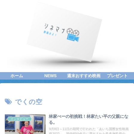
ホーム
NEWS
週末おすすめ映画
プレゼント
でくの空
林家ぺーの初挑戦！林家たい平の父親にな
インタビュー
る。
9月8日～11日の期間で行われた「あいち国際女性映画
祭2022」。国内招待作品に選出された島春迦監督の