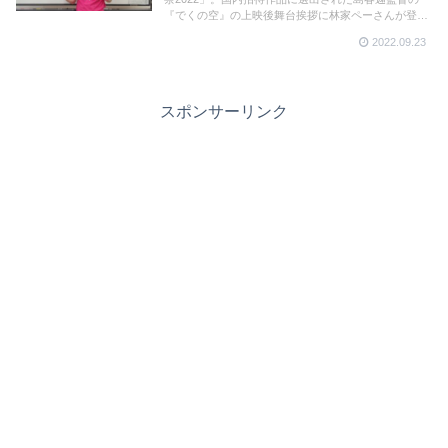
『でくの空』の上映後舞台挨拶に林家ペーさんが登
壇。林家たい平さん演じる主人公・周平の父親役を演
2022.09.23
じたペーさんが撮影当時を振り返った。
スポンサーリンク