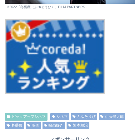
©2022「冬薔薇（ふゆそうび）」FILM PARTNERS
ピックアップシネマ
シネマ
ふゆそうび
伊藤健太郎
冬薔薇
映画
映画好き
阪本順治
スポンサーリンク