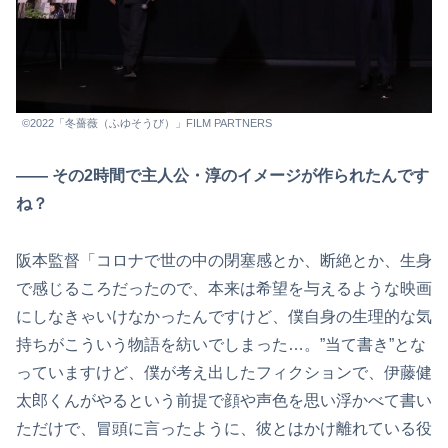
©2022「冬薔薇（ふゆそうび）」FILM PARTNERS
―― その2時間で主人公・淳のイメージが作られたんです
ね？
阪本監督「コロナで世の中の閉塞感とか、断絶とか、生身
で感じるころだったので、本来は希望を与えるような映画
にしなきゃいけなかったんですけど、僕自身の生理的な気
持ちがこういう物語を紡いでしまった…。”当て書き”とな
っていますけど、僕が考え出したフィクションで、伊藤健
太郎くんがやるという前提で顔や声色を思い浮かべて書い
ただけで、冒頭に言ったように、彼とはかけ離れている役