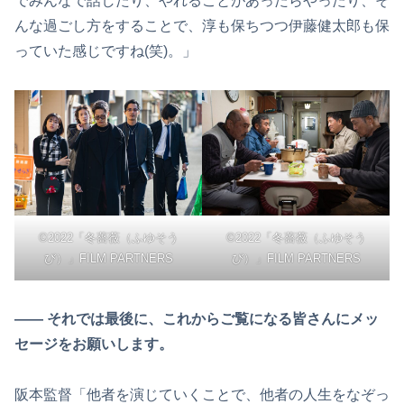
でみんなで話したり、やれることがあったらやったり、そ
んな過ごし方をすることで、淳も保ちつつ伊藤健太郎も保
っていた感じですね(笑)。」
©2022「冬薔薇（ふゆそう
©2022「冬薔薇（ふゆそう
び）」FILM PARTNERS
び）」FILM PARTNERS
―― それでは最後に、これからご覧になる皆さんにメッ
セージをお願いします。
阪本監督「他者を演じていくことで、他者の人生をなぞっ