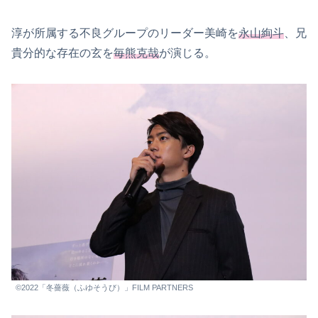
淳が所属する不良グループのリーダー美崎を
永山絢斗
、兄
貴分的な存在の玄を
毎熊克哉
が演じる。
©2022「冬薔薇（ふゆそうび）」FILM PARTNERS