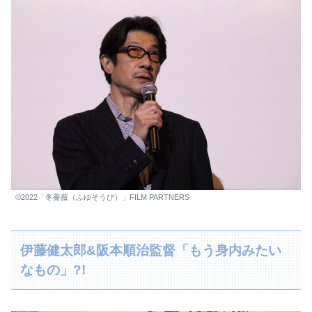
©2022「冬薔薇（ふゆそうび）」FILM PARTNERS
伊藤健太郎&阪本順治監督「もう身内みたい
なもの」?!