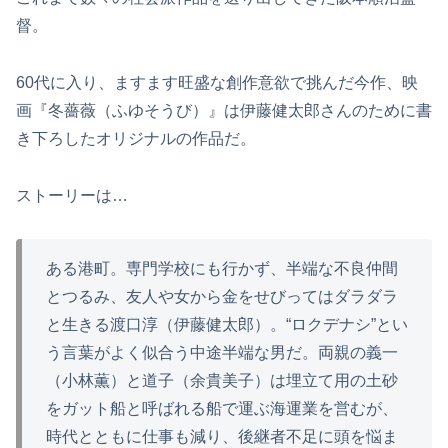
督。
60代に入り、ますます旺盛な創作意欲で挑んだ今作、映
画『冬薔薇（ふゆそうび）』は伊藤健太郎さんのために書
き下ろしたオリジナルの作品だ。
ストーリーは…
ある港町。専門学校にも行かず、半端な不良仲間
とつるみ、友人や女から金をせびってはダラダラ
と生きる渡口淳（伊藤健太郎）。“ロクデナシ”とい
う言葉がよく似合う中途半端な男だ。両親の義一
（小林薫）と道子（余貴美子）は埋立て用の土砂
をガット船と呼ばれる船で運ぶ海運業を営むが、
時代とともに仕事も減り、後継者不足に頭を悩ま