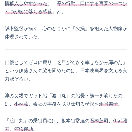
情移入しやすかった
」「
淳の行動、口にする言葉の一つひ
とつが腑に落ちる感覚
」と。
阪本監督が描く、心のどこかに「欠損」を抱えた人物像が
体現されていた。
俳優としてゼロに戻り「芝居ができる幸せをかみ締めた」
という伊藤さんの脇を固めたのは、日本映画界を支える実
力派ぞろい。
淳の父親でガット船「渡口丸」の船長・義一を演じたの
は、
小林薫
。会社の事務を取り仕切る母親を
余貴美子
。
「渡口丸」の乗組員には、阪本組常連の
石橋蓮司
、
伊武雅
刀
、
笠松伴助
。