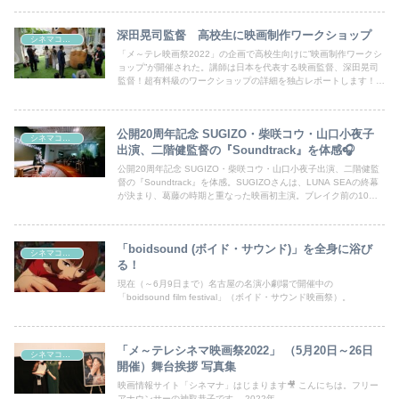
深田晃司監督 高校生に映画制作ワークショップ
シネマコラム
「メ～テレ映画祭2022」の企画で高校生向けに”映画制作ワークシ
ョップ”が開催された。講師は日本を代表する映画監督、深田晃司
監督！超有料級のワークショップの詳細を独占レポートします！映
画の制作の魅力が詰まっていました！
公開20周年記念 SUGIZO・柴咲コウ・山口小夜子
シネマコラム
出演、二階健監督の『Soundtrack』を体感🎧
公開20周年記念 SUGIZO・柴咲コウ・山口小夜子出演、二階健監
督の『Soundtrack』を体感。SUGIZOさんは、LUNA SEAの終幕
が決まり、葛藤の時期と重なった映画初主演。ブレイク前の10代
の柴咲コウさんの初々しさ。美しき魔物を演じた山口小夜子さんの
妖艶さ。代官山Theater Guildで行われている公開20周年記念上映
と二階健監督のトークショーの様子をレポートします！
「boidsound (ボイド・サウンド)」を全身に浴び
シネマコラム
る！
現在（～6月9日まで）名古屋の名演小劇場で開催中の
「boidsound film festival」（ボイド・サウンド映画祭）。
「メ～テレシネマ映画祭2022」 （5月20日～26日
シネマコラム
開催）舞台挨拶 写真集
映画情報サイト「シネマナ」はじまります🎥 こんにちは。フリー
アナウンサーの神取恭子です。 2022年...